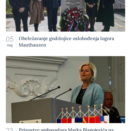
05
Obeležavanje godišnjice oslobođenja logora
Mauthauzen
maj
23
Prisustvo ambasadora Marka Blagojevića na