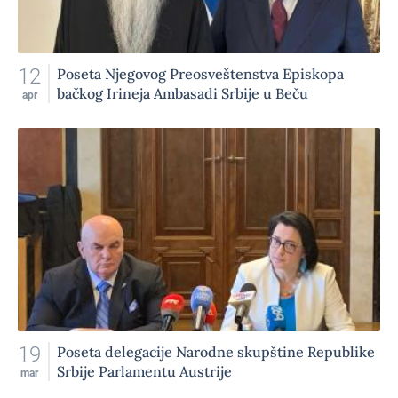
12
Poseta Njegovog Preosveštenstva Episkopa
bačkog Irineja Ambasadi Srbije u Beču
apr
19
Poseta delegacije Narodne skupštine Republike
Srbije Parlamentu Austrije
mar