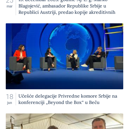
25
Blagojević, ambasador Republike Srbije u
mar
Republici Austriji, predao kopije akreditivnih
pisama
18
Učešće delegacije Privredne komore Srbije na
konferenciji „Beyond the Box“ u Beču
jun