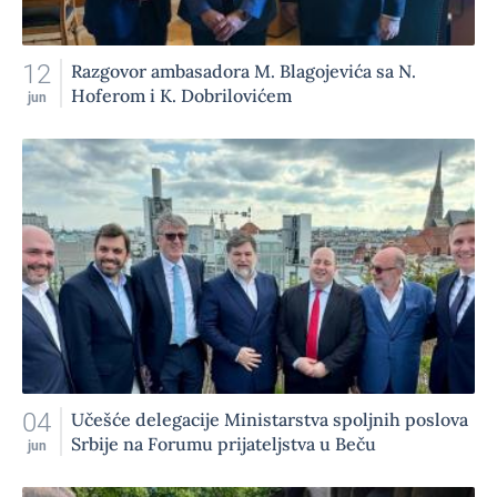
12
Razgovor ambasadora M. Blagojevića sa N.
Hoferom i K. Dobrilovićem
jun
04
Učešće delegacije Ministarstva spoljnih poslova
Srbije na Forumu prijateljstva u Beču
jun