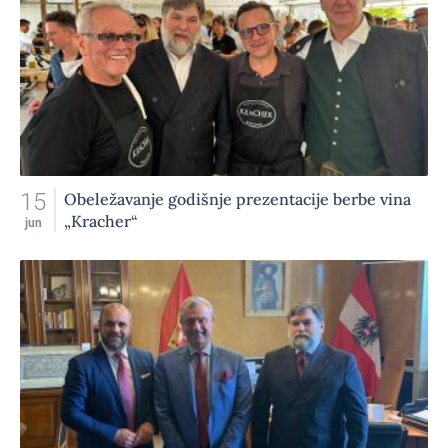
15
Obeležavanje godišnje prezentacije berbe vina
„Kracher“
jun