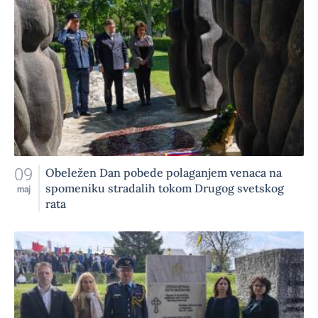
09
Obeležen Dan pobede polaganjem venaca na
spomeniku stradalih tokom Drugog svetskog
maj
rata