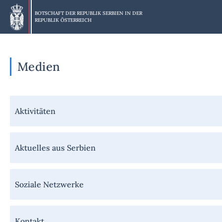
Skip
to
BOTSCHAFT DER REPUBLIK SERBIEN IN DER
REPUBLIK ÖSTERREICH
main
content
Medien
Навигација
Aktivitäten
-
Медији
Aktuelles aus Serbien
Soziale Netzwerke
Kontakt