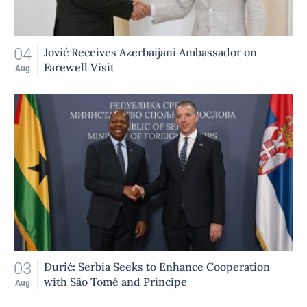
04
Jović Receives Azerbaijani Ambassador on
Farewell Visit
Aug
03
Đurić: Serbia Seeks to Enhance Cooperation
with São Tomé and Príncipe
Aug